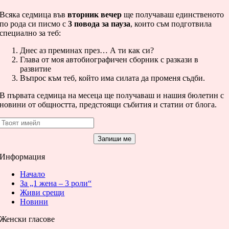
Всяка седмица във
вторник вечер
ще получаваш единственото
по рода си писмо с
3 повода за пауза
, които съм подготвила
специално за теб:
Днес аз преминах през… А ти как си?
Глава от моя автобиографичен сборник с разкази в
развитие
Въпрос към теб, който има силата да променя съдби.
В първата седмица на месеца ще получаваш и нашия бюлетин с
новини от общността, предстоящи събития и статии от блога.
Запиши ме
Информация
Начало
За „1 жена – 3 роли“
Живи срещи
Новини
Женски гласове