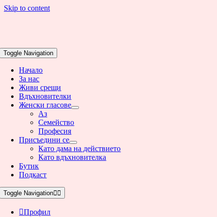
Skip to content
Toggle Navigation
Начало
За нас
Живи срещи
Вдъхновителки
Женски гласове
Аз
Семейство
Професия
Присъедини се
Като дама на действието
Като вдъхновителка
Бутик
Подкаст
Toggle Navigation
Профил