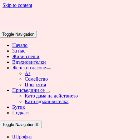
Skip to content
Toggle Navigation
Начало
За нас
Живи срещи
Вдъхновителки
Женски гласове
Аз
Семейство
Професия
Присъедини се
Като дама на действието
Като вдъхновителка
Бутик
Подкаст
Toggle Navigation
Профил