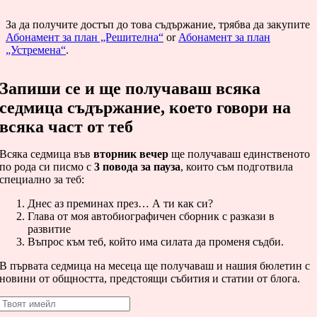
За да получите достъп до това съдържание, трябва да закупите
Абонамент за план „Решителна“
or
Абонамент за план
„Устремена“
.
Запиши се и ще получаваш всяка
седмица съдържание, което говори на
всяка част от теб
Всяка седмица във
вторник вечер
ще получаваш единственото
по рода си писмо с
3 повода за пауза
, които съм подготвила
специално за теб:
Днес аз преминах през… А ти как си?
Глава от моя автобиографичен сборник с разкази в
развитие
Въпрос към теб, който има силата да променя съдби.
В първата седмица на месеца ще получаваш и нашия бюлетин с
новини от общността, предстоящи събития и статии от блога.