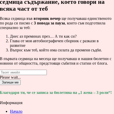
седмица съдържание, което говори на
всяка част от теб
Всяка седмица във
вторник вечер
ще получаваш единственото
по рода си писмо с
3 повода за пауза
, които съм подготвила
специално за теб:
Днес аз преминах през… А ти как си?
Глава от моя автобиографичен сборник с разкази в
развитие
Въпрос към теб, който има силата да променя съдби.
В първата седмица на месеца ще получаваш и нашия бюлетин с
новини от общността, предстоящи събития и статии от блога.
Please wait...
Запиши ме
Благодаря ти, че се записа за бюлетина на „1 жена – 3 роли“!
Информация
Начало