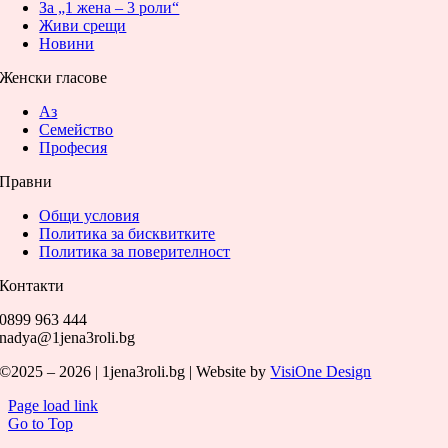
За „1 жена – 3 роли“
Живи срещи
Новини
Женски гласове
Аз
Семейство
Професия
Правни
Общи условия
Политика за бисквитките
Политика за поверителност
Контакти
0899 963 444
nadya@1jena3roli.bg
©2025 – 2026 | 1jena3roli.bg | Website by
VisiOne Design
Page load link
Go to Top