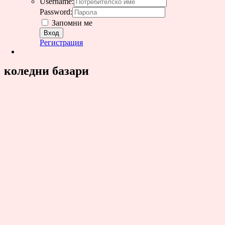
Username:
Password:
Запомни ме
Регистрация
коледни базари