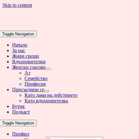
Skip to content
Toggle Navigation
Начало
За нас
Живи срещи
Вдъхновителки
Женски гласове
Аз
Семейство
Професия
Присъедини се
Като дама на действието
Като вдъхновителка
Бутик
Подкаст
Toggle Navigation
Профил