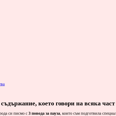
ева
 съдържание, което говори на
всяка част
рода си писмо с
3 повода за пауза
, които съм подготвила специал