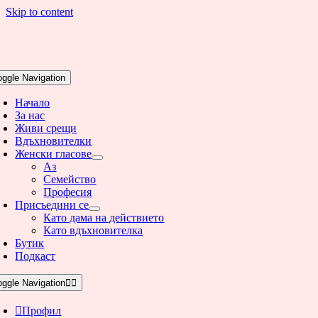
Skip to content
oggle Navigation
Начало
За нас
Живи срещи
Вдъхновителки
Женски гласове
Аз
Семейство
Професия
Присъедини се
Като дама на действието
Като вдъхновителка
Бутик
Подкаст
oggle Navigation
Профил