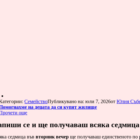
Категории:
Семейство
Публикувано на: юли 7, 2026
от
Юлия Съб
Помогнахме на децата да си купят жилище
Прочети още
апиши се и ще получаваш всяка седмица
яка седмица във
вторник вечер
ще получаваш единственото по 