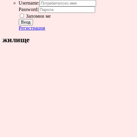
Username:
Password:
Запомни ме
Регистрация
жилище