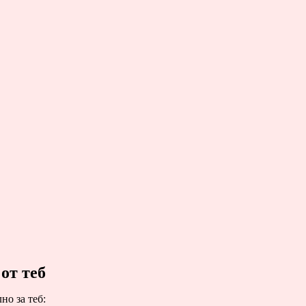
 от теб
но за теб: