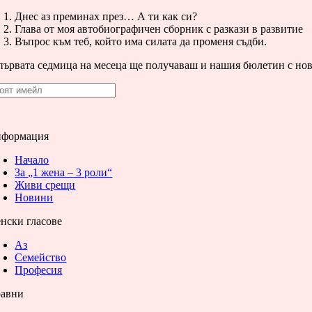
Днес аз преминах през… А ти как си?
Глава от моя автобиографичен сборник с разкази в развитие
Въпрос към теб, който има силата да променя съдби.
първата седмица на месеца ще получаваш и нашия бюлетин с нов
формация
Начало
За „1 жена – 3 роли“
Живи срещи
Новини
нски гласове
Аз
Семейство
Професия
авни