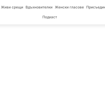
Живи срещи
Вдъхновителки
Женски гласове
Присъедин
Подкаст
яджиева