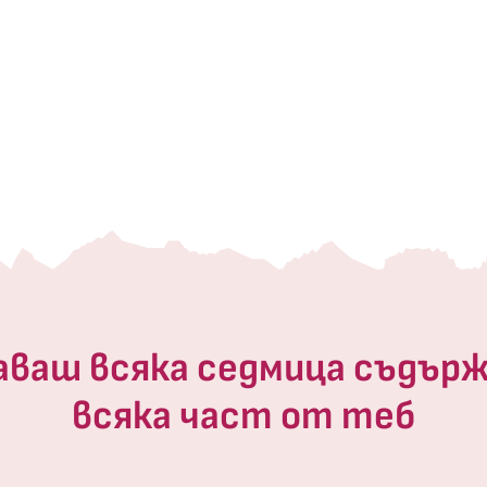
аваш всяка седмица съдърж
всяка част от теб