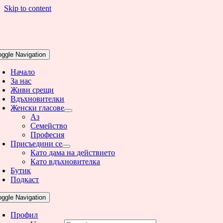
Skip to content
oggle Navigation
Начало
За нас
Живи срещи
Вдъхновителки
Женски гласове
Аз
Семейство
Професия
Присъедини се
Като дама на действието
Като вдъхновителка
Бутик
Подкаст
oggle Navigation
Профил