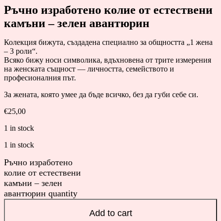
Ръчно изработено колие от естествени
камъни – зелен авантюрин
Колекция бижута, създадена специално за общността „1 жена
– 3 роли“.
Всяко бижу носи символика, вдъхновена от трите измерения
на женската същност — личността, семейството и
професионалния път.
За жената, която умее да бъде всичко, без да губи себе си.
€
25,00
1 in stock
1 in stock
Ръчно изработено
колие от естествени
камъни – зелен
авантюрин quantity
Add to cart