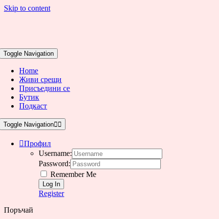
Skip to content
Toggle Navigation
Home
Живи срещи
Присъедини се
Бутик
Подкаст
Toggle Navigation
Профил
Username:
Password:
Remember Me
Register
Поръчай