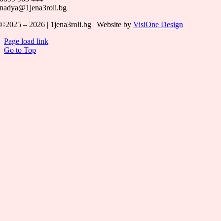
nadya@1jena3roli.bg
©2025 – 2026 | 1jena3roli.bg | Website by
VisiOne Design
Page load link
Go to Top