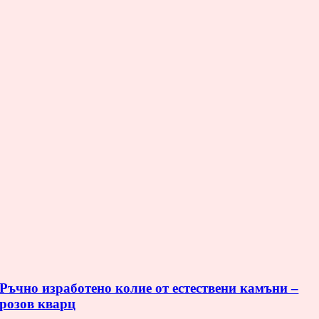
Ръчно изработено колие от естествени камъни –
розов кварц