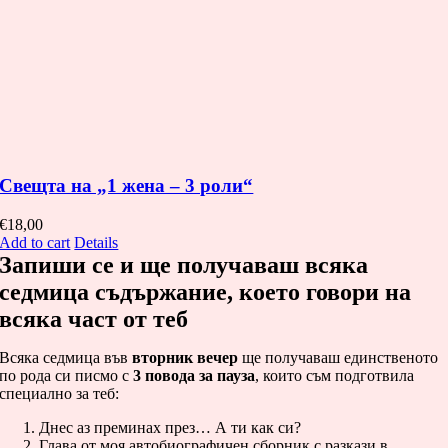
Свещта на „1 жена – 3 роли“
€
18,00
Add to cart
Details
Запиши се и ще получаваш всяка
седмица съдържание, което говори на
всяка част от теб
Всяка седмица във
вторник вечер
ще получаваш единственото
по рода си писмо с
3 повода за пауза
, които съм подготвила
специално за теб:
Днес аз преминах през… А ти как си?
Глава от моя автобиографичен сборник с разкази в