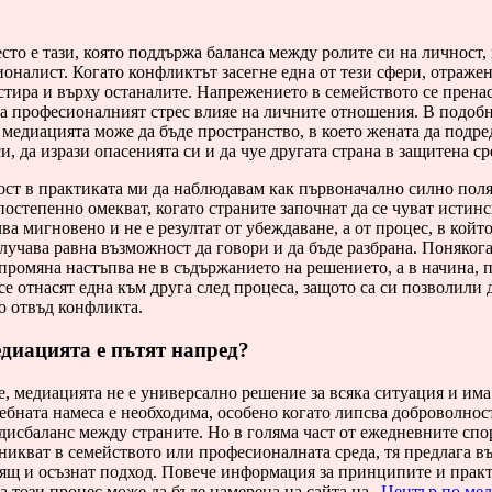
сто е тази, която поддържа баланса между ролите си на личност,
оналист. Когато конфликтът засегне една от тези сфери, отраже
стира и върху останалите. Напрежението в семейството се пренас
 а професионалният стрес влияе на личните отношения. В подоб
медиацията може да бъде пространство, в което жената да подре
и, да изрази опасенията си и да чуе другата страна в защитена ср
кост в практиката ми да наблюдавам как първоначално силно пол
остепенно омекват, когато страните започнат да се чуват истинс
чва мигновено и не е резултат от убеждаване, а от процес, в койт
лучава равна възможност да говори и да бъде разбрана. Понякога
промяна настъпва не в съдържанието на решението, а в начина, 
се отнасят една към друга след процеса, защото са си позволили 
о отвъд конфликта.
диацията е пътят напред?
е, медиацията не е универсално решение за всяка ситуация и има
ебната намеса е необходима, особено когато липсва доброволнос
дисбаланс между страните. Но в голяма част от ежедневните спо
никват в семейството или професионалната среда, тя предлага 
дящ и осъзнат подход. Повече информация за принципите и прак
а този процес може да бъде намерена на сайта на
„Център по ме