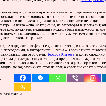
“
.
сметка медиацията не е просто механизъм за очертаване на разли
 осъзнаване и отговорност. Тя кани страните да излязат от позиц
да влязат в позицията на диалог, в която решението не се налага о
твътре. За всяка жена, която усеща, че разговорът в дадена ситуац
бъде конструктивен, медиацията може да бъде възможност за нов
то премахва различията, а защото учи как да живеем с тях по нач
 достойнството и връзката.
те, че определен конфликт е достигнал точка, в която различият
 непреодолими, в платформата „1 жена – 3 роли“ имате възможн
вдъхновяващ разговор с мен,
Теодора Китаева
, в който спокойно 
рано да разгледаме ситуацията и да преценим дали медиацията е
ят път. Понякога именно пространството за разговор е това, кое
 видим, че зад различията стои не враг, а човек със своята истори
с
:
Други статии