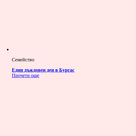
Семейство
Един дъждовен ден в Бургас
Прочети още