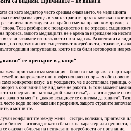
ята са видими. Причините – не винаги
ата си като медиатор често срещам очакването, че медиацията
ява своеобразна среща, в която страните просто заявяват позици
 различията помежду си и в крайна сметка правят компромис, за 
“ спора. Това разбиране е повърхностно и не отразява същинскат
на процеса, защото медиацията не е арена за изреждане на несъгл
тво за осъзнаване на това, което стои зад тях. Различията са вид
кта, но под тях винаги съществуват потребности, страхове, очак
 дългогодишни натрупвания, които не са били изговорени наврем
„какво“ се превърне в „защо“
на жена пристъпи към медиация – било то във връзка с партньор
, семейно напрежение или професионален спор – тя обикновено 
е само конкретен казус, а и усещането, че е достигнала граница, 
говорът в обичайния му вид вече не работи. В този момент меди
сто за очертаване на това „кой какво иска“, а за изследване на в
а е важно за мен“ и „какво всъщност се опитвам да защитя“. Таз
а често води до неочаквани прозрения, защото страните започват
ите, а мотивите.
случаи конфликтите между жени – сестри, колежки, приятелки и
и в бизнес – изглеждат като сблъсък на характер или ценности, 
 се оказват сблъсък на неизказани потребности от признание,