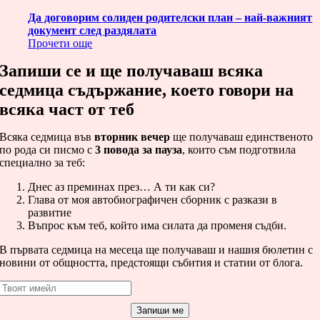
Да договорим солиден родителски план – най-важният
документ след раздялата
Прочети още
Запиши се и ще получаваш всяка
седмица съдържание, което говори на
всяка част от теб
Всяка седмица във
вторник вечер
ще получаваш единственото
по рода си писмо с
3 повода за пауза
, които съм подготвила
специално за теб:
Днес аз преминах през… А ти как си?
Глава от моя автобиографичен сборник с разкази в
развитие
Въпрос към теб, който има силата да променя съдби.
В първата седмица на месеца ще получаваш и нашия бюлетин с
новини от общността, предстоящи събития и статии от блога.
Запиши ме