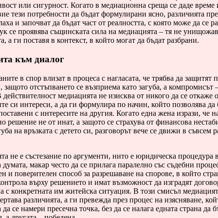
вост или сигурност. Когато в медиационна среща се даде време 
ие тези потребности да бъдат формулирани ясно, различията пре
лаха и започват да бъдат част от реалността, с която може да се р
ук се проявява същинската сила на медиацията – тя не унищожа
а, а ги поставя в контекст, в който могат да бъдат разбрани.
ита към диалог
аните в спор влизат в процеса с нагласата, че трябва да защитят 
, защото отстъпването се възприема като загуба, а компромисът 
В действителност медиацията не изисква от никого да се откаже 
те си интереси, а да ги формулира по начин, който позволява да
поставени с интересите на другия. Когато една жена изрази, че н
о решение не от инат, а защото се страхува от финансова нестаб
губа на връзката с детето си, разговорът вече се движи в съвсем 
а не е състезание по аргументи, нито е юридическа процедура 
 думата, макар често да се прилага паралелно със съдебни процес
н и поверителен способ за разрешаване на спорове, в който стр
контрола върху решението и имат възможност да изградят догово
а с конкретната им житейска ситуация. В този смисъл медиацият
ертава различията, а ги превежда през процес на изясняване, кой
 да се намери пресечна точка, без да се налага едната страна да б
, а другата – победена.