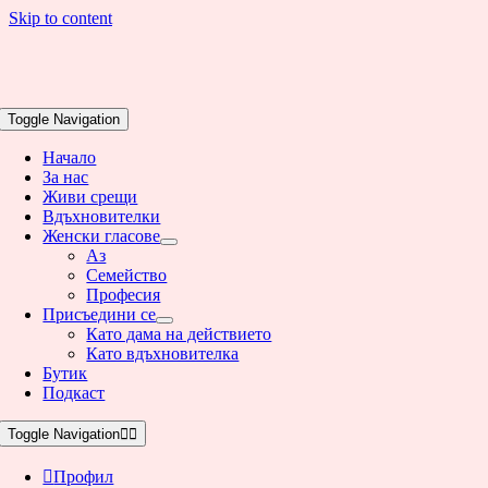
Skip to content
Toggle Navigation
Начало
За нас
Живи срещи
Вдъхновителки
Женски гласове
Аз
Семейство
Професия
Присъедини се
Като дама на действието
Като вдъхновителка
Бутик
Подкаст
Toggle Navigation
Профил