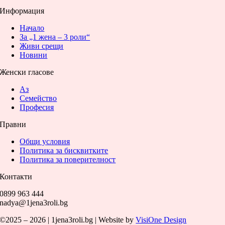
Информация
Начало
За „1 жена – 3 роли“
Живи срещи
Новини
Женски гласове
Аз
Семейство
Професия
Правни
Общи условия
Политика за бисквитките
Политика за поверителност
Контакти
0899 963 444
nadya@1jena3roli.bg
©2025 – 2026 | 1jena3roli.bg | Website by
VisiOne Design