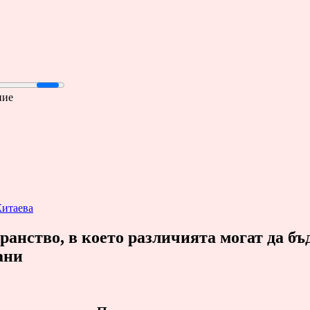
ние
Китаева
ранство, в което различията могат да бъ
ани