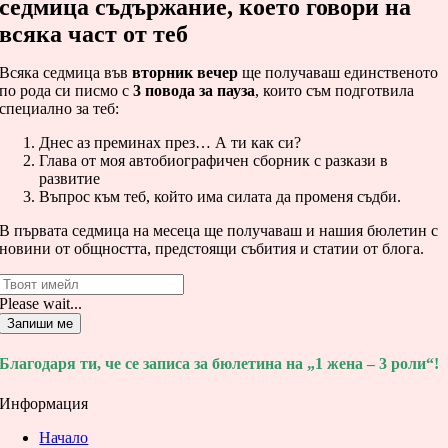
седмица съдържание, което говори на
всяка част от теб
Всяка седмица във
вторник вечер
ще получаваш единственото
по рода си писмо с
3 повода за пауза
, които съм подготвила
специално за теб:
Днес аз преминах през… А ти как си?
Глава от моя автобиографичен сборник с разкази в
развитие
Въпрос към теб, който има силата да променя съдби.
В първата седмица на месеца ще получаваш и нашия бюлетин с
новини от общността, предстоящи събития и статии от блога.
Please wait...
Запиши ме
Благодаря ти, че се записа за бюлетина на „1 жена – 3 роли“!
Информация
Начало