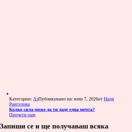
Категории:
Аз
Публикувано на: юни 7, 2026
от
Надя
Рангелова
Колко сила може да ти даде една мечта?
Прочети още
Запиши се и ще получаваш всяка