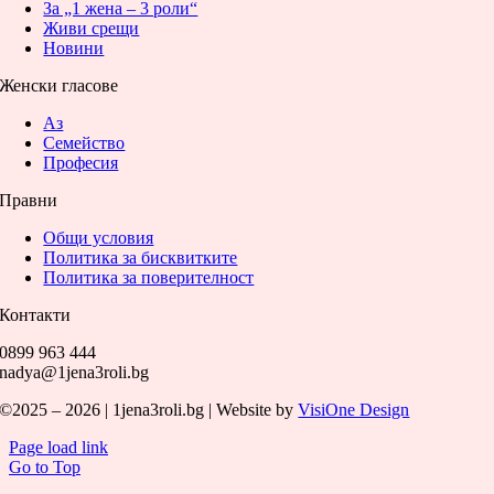
За „1 жена – 3 роли“
Живи срещи
Новини
Женски гласове
Аз
Семейство
Професия
Правни
Общи условия
Политика за бисквитките
Политика за поверителност
Контакти
0899 963 444
nadya@1jena3roli.bg
©2025 – 2026 | 1jena3roli.bg | Website by
VisiOne Design
Page load link
Go to Top