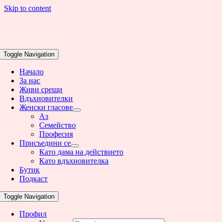
Skip to content
Toggle Navigation
Начало
За нас
Живи срещи
Вдъхновителки
Женски гласове
Аз
Семейство
Професия
Присъедини се
Като дама на действието
Като вдъхновителка
Бутик
Подкаст
Toggle Navigation
Профил