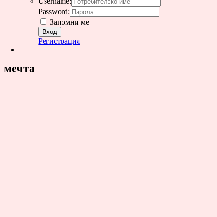
Username:
Password:
Запомни ме
Регистрация
мечта