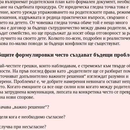
ра възприемат родителския план като формален документ, необх
не на съдебната процедура. От юридическа гледна точка това е
ние, което урежда упражняването на родителските права, режим
ношения, издръжката и редица практически въпроси, свързани с
ето на детето. От човешка гледна точка обаче той е нещо много
ова е договор за бъдещо сътрудничество между двама родители, 
ъдат семейство, но ще продължат да носят обща отговорност за р
лучието на своето дете. Колкото по-ясен, подробен и реалистиче
кова по-малко поводи за бъдещи конфликти ще съществуват.
бщите формулировки често създават бъдещи проб
ай-честите грешки, които наблюдавам, е стремежът към твърде 
ости. На пръв поглед фрази като „родителите ще се разбират по
уточняват допълнително важните решения“ изглеждат разумни и
ерени. Проблемът е, че добрите намерения невинаги остават не
то. Когато емоциите са все още силни или когато между родител
а затруднена комуникация, липсата на конкретика често се прев
на нови спорове.
начава „важно решение“?
еля кога е необходимо съгласие?
случва при несъгласие?