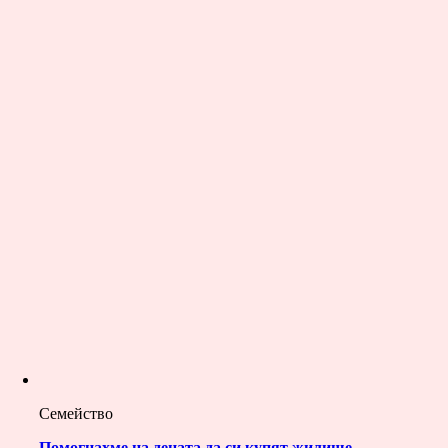
Семейство
Помогнахме на децата да си купят жилище