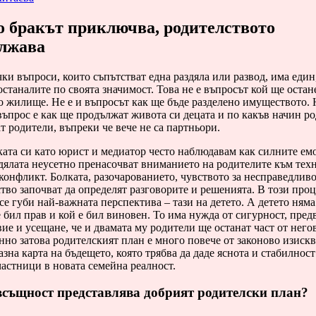
о бракът приключва, родителството
лжава
ки въпроси, които съпътстват една раздяла или развод, има един
останалите по своята значимост. Това не е въпросът кой ще остан
 жилище. Не е и въпросът как ще бъде разделено имуществото. 
ъпрос е как ще продължат живота си децата и по какъв начин р
т родители, въпреки че вече не са партньори.
ката си като юрист и медиатор често наблюдавам как силните е
дялата неусетно пренасочват вниманието на родителите към тех
конфликт. Болката, разочарованието, чувството за несправедлив
тво започват да определят разговорите и решенията. В този проц
се губи най-важната перспектива – тази на детето. А детето ням
е бил прав и кой е бил виновен. То има нужда от сигурност, пред
ие и усещане, че и двамата му родители ще останат част от него
нно затова родителският план е много повече от законово изискв
азна карта на бъдещето, която трябва да даде яснота и стабилност
астници в новата семейна реалност.
всъщност представлява добрият родителски план?