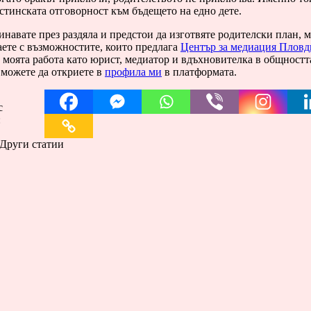
стинската отговорност към бъдещето на едно дете.
навате през раздяла и предстои да изготвяте родителски план, 
аете с възможностите, които предлага
Център за медиация Пловд
 моята работа като юрист, медиатор и вдъхновителка в общностт
 можете да откриете в
профила ми
в платформата.
с
:
Други статии