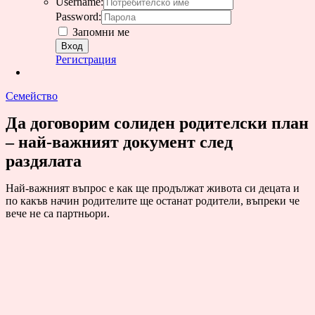
Username:
Password:
Запомни ме
Регистрация
Семейство
Да договорим солиден родителски план
– най-важният документ след
раздялата
Най-важният въпрос е как ще продължат живота си децата и
по какъв начин родителите ще останат родители, въпреки че
вече не са партньори.