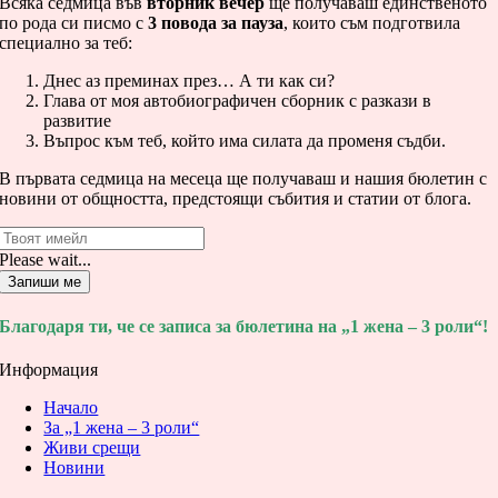
Всяка седмица във
вторник вечер
ще получаваш единственото
по рода си писмо с
3 повода за пауза
, които съм подготвила
специално за теб:
Днес аз преминах през… А ти как си?
Глава от моя автобиографичен сборник с разкази в
развитие
Въпрос към теб, който има силата да променя съдби.
В първата седмица на месеца ще получаваш и нашия бюлетин с
новини от общността, предстоящи събития и статии от блога.
Please wait...
Запиши ме
Благодаря ти, че се записа за бюлетина на „1 жена – 3 роли“!
Информация
Начало
За „1 жена – 3 роли“
Живи срещи
Новини