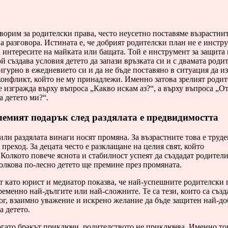
ворим за родителски права, често неусетно поставяме възрастнит
а разговора. Истината е, че добрият родителски план не е инстру
 интересите на майката или бащата. Той е инструмент за защита 
ой създава условия детето да запази връзката си и с двамата родит
игурно в ежедневието си и да не бъде поставяно в ситуация да и
конфликт, който не му принадлежи. Именно затова зрелият роди
е изгражда върху въпроса „Какво искам аз?“, а върху въпроса „О
 детето ми?“.
емият подарък след раздялата е предвидимостта
или раздялата винаги носят промяна. За възрастните това е труде
преход. За децата често е разклащане на целия свят, който
 Колкото повече яснота и стабилност успеят да създадат родители
олкова по-лесно детето ще премине през промяната.
т като юрист и медиатор показва, че най-успешните родителски 
ременно най-дългите или най-сложните. Те са тези, които са съз
ог, взаимно уважение и искрено желание да бъде защитен най-д
а детето.
огато бракът приключи, родителството не приключва. Именно то