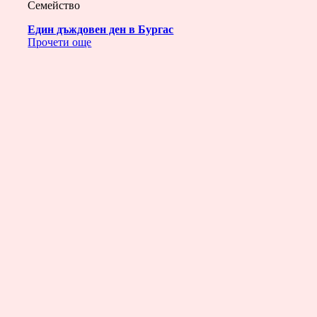
Семейство
Един дъждовен ден в Бургас
Прочети още