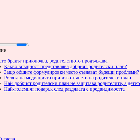
ние
ато бракът приключва, родителството продължава
Какво всъщност представлява добрият родителски план?
Защо общите формулировки често създават бъдещи проблеми?
Ролята на медиацията при изготвянето на родителски план
Най-добрият родителски план не защитава родителите, а детет
Най-големият подарък след раздялата е предвидимостта
Китаева