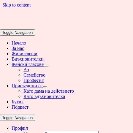
Skip to content
Toggle Navigation
Начало
За нас
Живи срещи
Вдъхновителки
Женски гласове
Аз
Семейство
Професия
Присъедини се
Като дама на действието
Като вдъхновителка
Бутик
Подкаст
Toggle Navigation
Профил