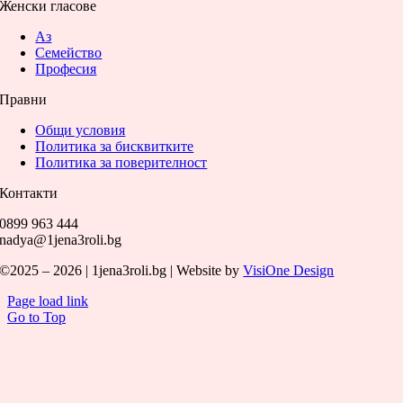
Женски гласове
Аз
Семейство
Професия
Правни
Общи условия
Политика за бисквитките
Политика за поверителност
Контакти
0899 963 444
nadya@1jena3roli.bg
©2025 – 2026 | 1jena3roli.bg | Website by
VisiOne Design
Page load link
Go to Top