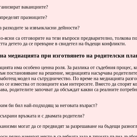
рганизират ваканциите?
зпределят празниците?
 разходите за извънкласни дейности?
о-ясни са отговорите на тези въпроси предварително, толкова по
тта детето да се превърне в свидетел на бъдещи конфликти.
на медиацията при изготвянето на родителски пла
цията има особено ценна роля. За разлика от съдебния процес, к
ъм постановяване на решение, медиацията насърчава родителите
работещ модел на сътрудничество. По време на медиацията разг
о се измества от позициите към интересите. Вместо да спорят к
ава, родителите започват да обсъждат какви са реалните потреб
им би бил най-подходящ за неговата възраст?
 съхрани връзката и с двамата родители?
анизми могат да се предвидят за разрешаване на бъдещи разног
оси рядко намират място в съдебната зала в тяхната пълна дълбо