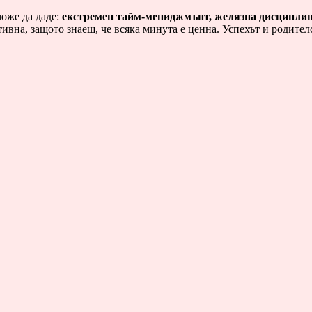
оже да даде:
екстремен тайм-мениджмънт, желязна дисциплина
ивна, защото знаеш, че всяка минута е ценна. Успехът и родител