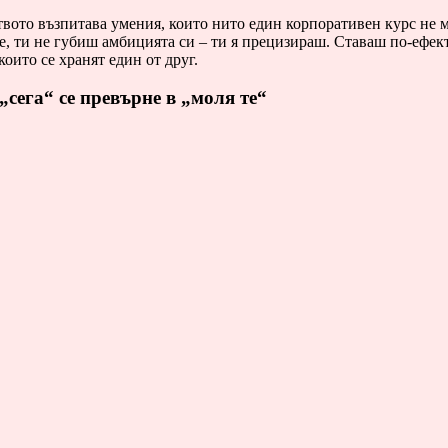
вото възпитава умения, които нито един корпоративен курс не м
е, ти не губиш амбицията си – ти я прецизираш. Ставаш по-ефект
които се хранят един от друг.
„сега“ се превърне в „моля те“