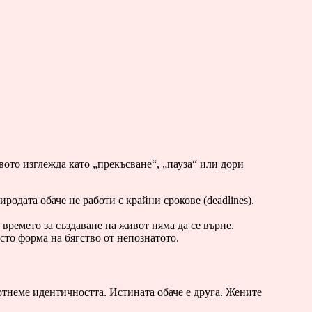
твото изглежда като „прекъсване“, „пауза“ или дори
одата обаче не работи с крайни срокове (deadlines).
 времето за създаване на живот няма да се върне.
сто форма на бягство от непознатото.
 отнеме идентичността. Истината обаче е друга. Жените