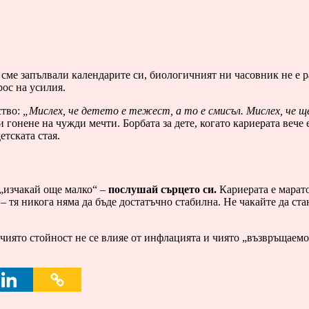
 сме запълвали календарите си, биологичният ни часовник не е р
рос на усилия.
ство:
„Мислех, че детето е тежест, а то е смисъл. Мислех, че ще
 и гонене на чужди мечти. Борбата за дете, когато кариерата вече
етската стая.
 „изчакай още малко“ –
послушай сърцето си.
Кариерата е марато
– тя никога няма да бъде достатъчно стабилна. Не чакайте да ст
, чиято стойност не се влияе от инфлацията и чиято „възвръщаемо