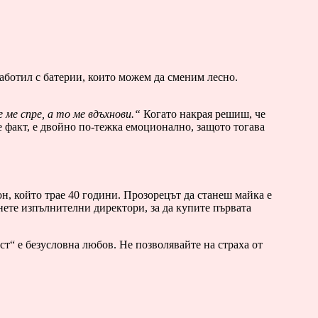
аботил с батерии, които можем да сменим лесно.
 ме спре, а то ме вдъхнови.“
Когато накрая решиш, че
 е факт, е двойно по-тежка емоционално, защото тогава
н, който трае 40 години. Прозорецът да станеш майка е
анете изпълнителни директори, за да купите първата
ст“ е безусловна любов. Не позволявайте на страха от