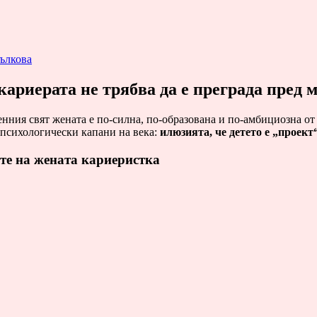
ълкова
кариерата не трябва да е преграда пред
нния свят жената е по-силна, по-образована и по-амбициозна от 
 психологически капани на века:
илюзията, че детето е „проект
те на жената кариеристка