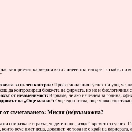
нас възприемат кариерата като линеен път нагоре – стълба, по ко
“.
зията за пълен контрол:
Професионалният успех ни учи, че ако 
еш да контролираш бюджета на фирмата, но не и биологичния с
ахът от незаменимост:
Вярваме, че ако изчезнем за година, офи
дромът на „Още малко“:
Още една титла, още малко спестявани
 от съчетаването: Мисия (не)възможна?
ата спирачка е страхът, че детето ще „изяде“ времето за успех.
, които вече имат деца, доказват, че това не е край на кариерата,