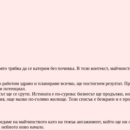
ято трябва да се катерим без почивка. В този контекст, майчинс
работим здраво и планираме всичко, ще постигнем резултат. Прир
и потенциал.
сът ще се срути. Истината е по-сурова: бизнесът ще продължи, но
я, още малко по-голямо жилище. Този списък е безкраен и е про
 Гледаме на майчинството като на тежък ангажимент, който ще ни
 а нейното ново начало.