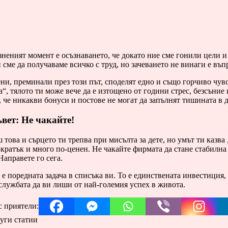
неният момент е осъзнаването, че докато ние сме гонили цели и
сме да получаваме всичко с труд, но зачеването не винаги е въп
и, преминали през този път, споделят едно и също горчиво чув
а“, тялото ти може вече да е изтощено от години стрес, безсъние
 че никакви бонуси и постове не могат да запълнят тишината в д
вет: Не чакайте!
 това и сърцето ти трепва при мисълта за дете, но умът ти казва
кратък и много по-ценен. Не чакайте фирмата да стане стабилна 
Направете го сега.
 е поредната задача в списъка ви. То е единствената инвестиция
службата да ви лиши от най-големия успех в живота.
с приятели:
уги статии