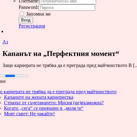
Username:
Password:
Запомни ме
Регистрация
Аз
Капанът на „Перфектния момент“
Защо кариерата не трябва да е преграда пред майчинството В [..
ние
о кариерата не трябва да е преграда пред майчинството
Капаните на жената кариеристка
Страхът от съчетаването: Мисия (не)възможна?
Когато „сега“ се превърне в „моля те“
Моят съвет: Не чакайте!