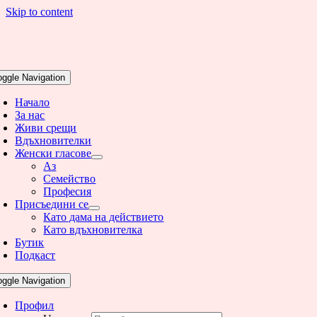
Skip to content
oggle Navigation
Начало
За нас
Живи срещи
Вдъхновителки
Женски гласове
Аз
Семейство
Професия
Присъедини се
Като дама на действието
Като вдъхновителка
Бутик
Подкаст
oggle Navigation
Профил