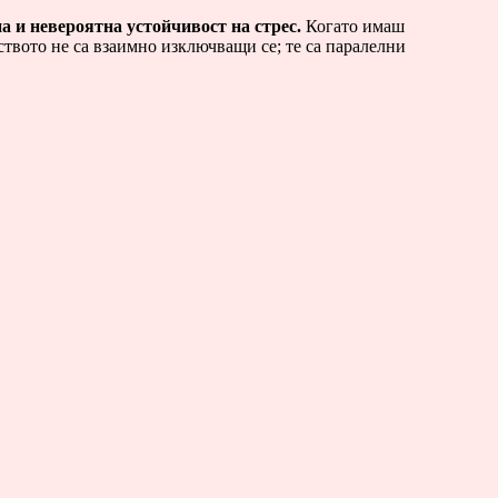
 и невероятна устойчивост на стрес.
Когато имаш
ството не са взаимно изключващи се; те са паралелни