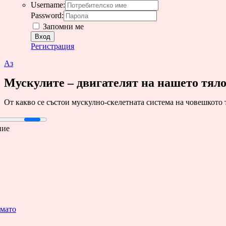
Username:
Password:
Запомни ме
Регистрация
Аз
Мускулите – двигателят на нашето тял
От какво се състои мускулно-скелетната система на човешкото тя
ние
мато