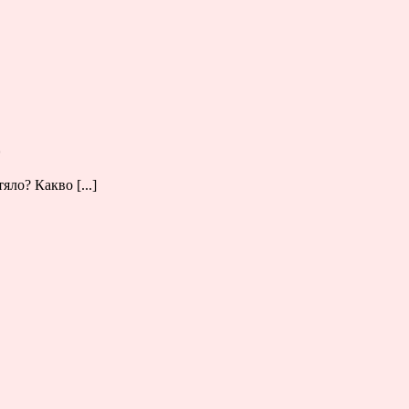
о
ло? Какво [...]