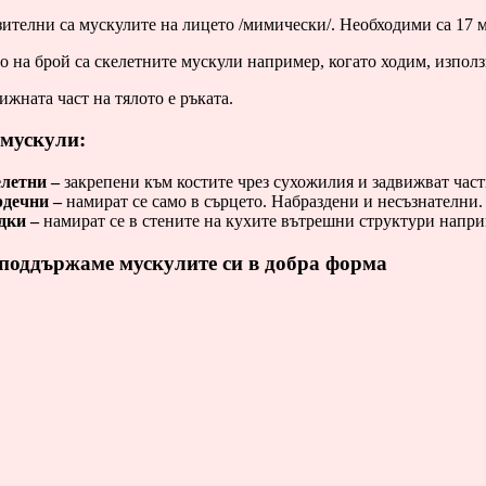
ителни са мускулите на лицето /мимически/. Необходими са 17 му
 на брой са скелетните мускули например, когато ходим, използ
жната част на тялото е ръката.
 мускули:
летни –
закрепени към костите чрез сухожилия и задвижват част
дечни –
намират се само в сърцето. Набраздени и несъзнателни.
дки –
намират се в стените на кухите вътрешни структури напри
 поддържаме мускулите си в добра форма