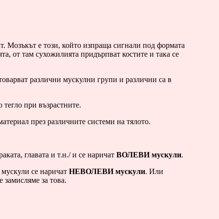
ат. Мозъкът е този, който изпраща сигнали под формата
ята, от там сухожилията придърпват костите и така се
атоварват различни мускулни групи и различни са в
 тегло при възрастните.
атериал през различните системи на тялото.
ката, главата и т.н./ и се наричат
ВОЛЕВИ мускули
.
и мускули се наричат
НЕВОЛЕВИ мускули
. Или
е замисляме за това.