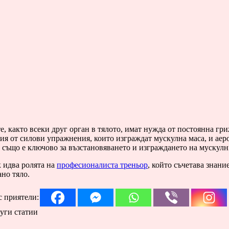
, както всеки друг орган в тялото, имат нужда от постоянна гри
я от силови упражнения, които изграждат мускулна маса, и аер
също е ключово за възстановяването и изграждането на мускулни
 идва ролята на
професионалиста треньор
, който съчетава знани
но тяло.
с приятели:
уги статии