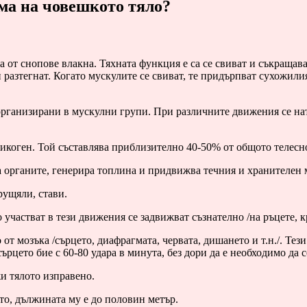
ема на човешкото тяло?
а от снопове влакна. Тяхната функция е са се свиват и съкращав
и разтегнат. Когато мускулите се свиват, те придърпват сухожили
а организирани в мускулни групи. При различните движения се н
икоген. Той съставлява приблизително 40-50% от общото телесно
 органите, генерира топлина и придвижва течния и хранителен м
рущяли, стави.
астват в тези движения се задвижват съзнателно /на ръцете, кра
т мозъка /сърцето, диафрагмата, червата, дишането и т.н./. Тез
рцето бие с 60-80 удара в минута, без дори да е необходимо да с
и тялото изправено.
то, дължината му е до половин метър.