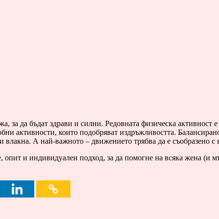
жа, за да бъдат здрави и силни. Редовната физическа активност 
обни активности, които подобряват издръжливостта. Балансиран
 влакна. А най-важното – движението трябва да е съобразено с 
е, опит и индивидуален подход, за да помогне на всяка жена (и м