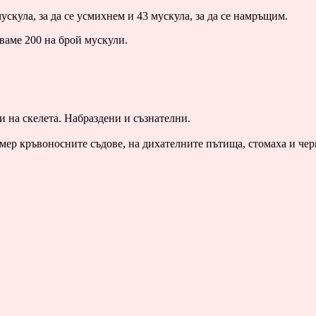
скула, за да се усмихнем и 43 мускула, за да се намръщим.
ваме 200 на брой мускули.
и на скелета. Набраздени и съзнателни.
мер кръвоносните съдове, на дихателните пътища, стомаха и черв