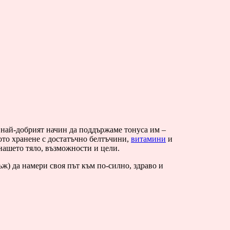
е най-добрият начин да поддържаме тонуса им –
ото хранене с достатъчно белтъчини,
витамини
и
нашето тяло, възможности и цели.
ъж) да намери своя път към по-силно, здраво и