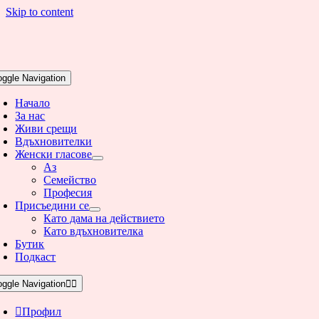
Skip to content
oggle Navigation
Начало
За нас
Живи срещи
Вдъхновителки
Женски гласове
Аз
Семейство
Професия
Присъедини се
Като дама на действието
Като вдъхновителка
Бутик
Подкаст
oggle Navigation
Профил