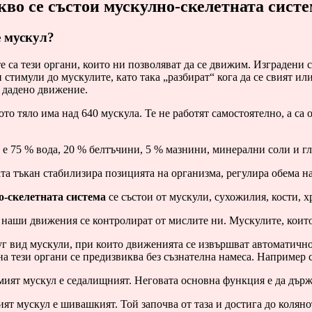
кво се състои мускулно-скелетната сист
е мускул?
 са тези органи, които ни позволяват да се движим. Изградени с
 стимули до мускулите, като така „разбират“ кога да се свият ил
 дадено движение.
то тяло има над 640 мускула. Те не работят самостоятелно, а с
е 75 % вода, 20 % белтъчини, 5 % мазнини, минерални соли и гл
а тъкан стабилизира позицията на организма, регулира обема на
-скелетната система
се състои от мускули, сухожилия, кости, х
наши движения се контролират от мислите ни. Мускулите, които уч
г вид мускули, при които движенията се извършват автоматично о
на тези органи се предизвиква без съзнателна намеса. Например съ
ият мускул е седалищният. Неговата основна функция е да държ
ят мускул е шивашкият. Той започва от таза и достига до коляно