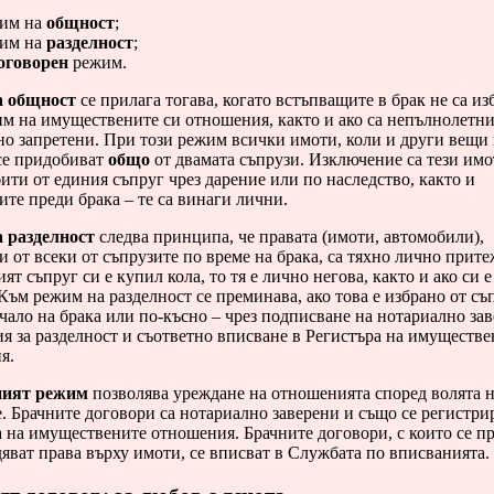
им на
общност
;
им на
разделност
;
договорен
режим.
а общност
се прилага тогава, когато встъпващите в брак не са из
им на имуществените си отношения, както и ако са непълнолетн
но запретени. При този режим всички имоти, коли и други вещи
 се придобиват
общо
от двамата съпрузи. Изключение са тези имо
ити от единия съпруг чрез дарение или по наследство, както и
те преди брака – те са винаги лични.
 разделност
следва принципа, че правата (имоти, автомобили),
 от всеки от съпрузите по време на брака, са тяхно лично прите
ят съпруг си е купил кола, то тя е лично негова, както и ако си 
ъм режим на разделност се преминава, ако това е избрано от съ
чало на брака или по-късно – чрез подписване на нотариално за
я за разделност и съответно вписване в Регистъра на имуществе
я.
ният режим
позволява уреждане на отношенията според волята 
. Брачните договори са нотариално заверени и също се регистри
 на имуществените отношения. Брачните договори, с които се п
яват права върху имоти, се вписват в Службата по вписванията.