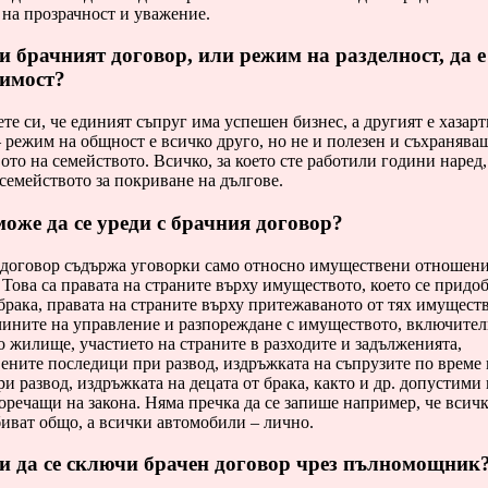
на прозрачност и уважение.
 брачният договор, или режим на разделност, да е
димост?
те си, че единият съпруг има успешен бизнес, а другият е хазар
 режим на общност е всичко друго, но не и полезен и съхранява
то на семейството. Всичко, за което сте работили години наред,
 семейството за покриване на дългове.
оже да се уреди с брачния договор?
 договор съдържа уговорки само относно имуществени отношен
 Това са правата на страните върху имуществото, което се придо
брака, правата на страните върху притежаваното от тях имущест
чините на управление и разпореждане с имуществото, включител
 жилище, участието на страните в разходите и задълженията,
ните последици при развод, издръжката на съпрузите по време 
ри развод, издръжката на децата от брака, както и др. допустими 
речащи на закона. Няма пречка да се запише например, че всич
иват общо, а всички автомобили – лично.
и да се сключи брачен договор чрез пълномощник