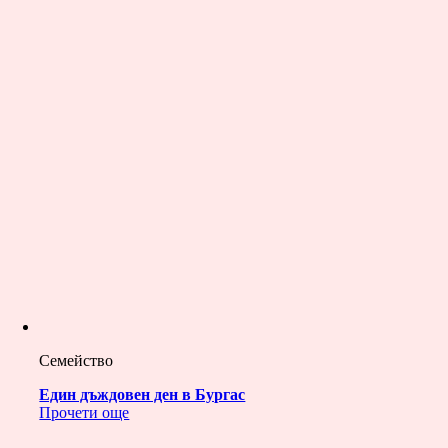
Семейство
Един дъждовен ден в Бургас
Прочети още