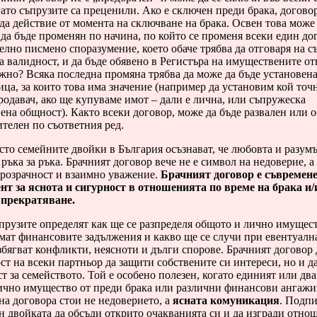
гато съпрузите са преценили. Ако е сключен преди брака, догово
а действие от момента на сключване на брака. Освен това може
да бъде променян по начина, по който се променя всеки един дог
лно писмено споразумение, което обаче трябва да отговаря на 
а валидност, и да бъде обявено в Регистъра на имуществените о
жно? Всяка последна промяна трябва да може да бъде установена
ица, за които това има значение (например да установим кой точ
одавач, ако ще купуваме имот – дали е лична, или съпружеска
на общност). Както всеки договор, може да бъде развален или о
телен по съответния ред.
сто семейните двойки в България осъзнават, че любовта и разум
 ръка за ръка. Брачният договор вече не е символ на недоверие, а
прозрачност и взаимно уважение.
Брачният договор е съвремен
нт за яснота и сигурност в отношенията по време на брака и/
 прекратяване.
прузите определят как ще се разпределя общото и лично имущест
мат финансовите задължения и какво ще се случи при евентуална
збягват конфликти, неясноти и дълги спорове. Брачният договор 
т на всеки партньор да защити собствените си интереси, но и д
т за семейството. Той е особено полезен, когато единият или дв
лично имущество от преди брака или различни финансови ангажи
на договора стои не недоверието, а
ясната комуникация
. Подп
н двойката да обсъди открито очакванията си и да изгради отно