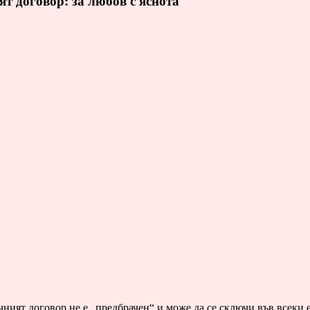
т договор: за любов с яснота
чният договор не е „предбрачен“ и може да се сключи във всеки 