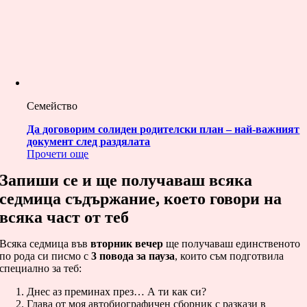
Семейство
Да договорим солиден родителски план – най-важният
документ след раздялата
Прочети още
Запиши се и ще получаваш всяка
седмица съдържание, което говори на
всяка част от теб
Всяка седмица във
вторник вечер
ще получаваш единственото
по рода си писмо с
3 повода за пауза
, които съм подготвила
специално за теб:
Днес аз преминах през… А ти как си?
Глава от моя автобиографичен сборник с разкази в