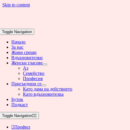
Skip to content
Toggle Navigation
Начало
За нас
Живи срещи
Вдъхновителки
Женски гласове
Аз
Семейство
Професия
Присъедини се
Като дама на действието
Като вдъхновителка
Бутик
Подкаст
Toggle Navigation
Профил