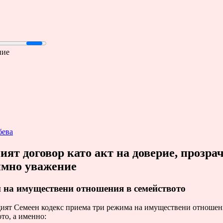
ние
бева
ият договор като акт на доверие, прозра
имно уважение
 на имуществени отношения в семейството
ият Семеен кодекс приема три режима на имуществени отношен
то, а именно: