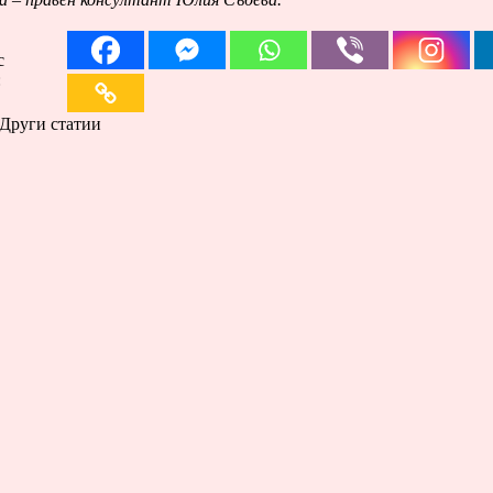
с
:
Други статии