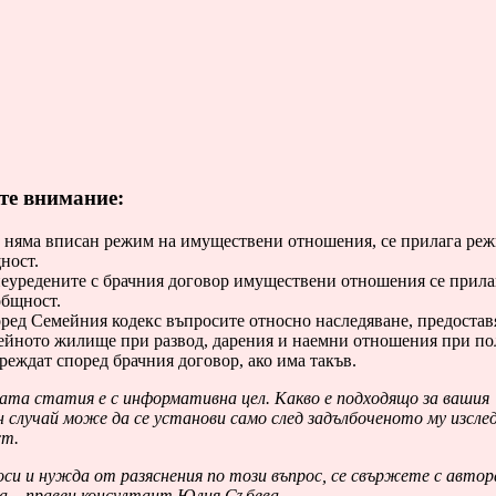
те внимание:
 няма вписан режим на имуществени отношения, се прилага реж
ност.
неуредените с брачния договор имуществени отношения се прил
общност.
ред Семейния кодекс въпросите относно наследяване, предостав
ейното жилище при развод, дарения и наемни отношения при по
уреждат според брачния договор, ако има такъв.
та статия е с информативна цел. Какво е подходящо за вашия
 случай може да се установи само след задълбоченото му изсле
ст.
си и нужда от разяснения по този въпрос, се свържете с автор
 – правен консултант Юлия Събева.