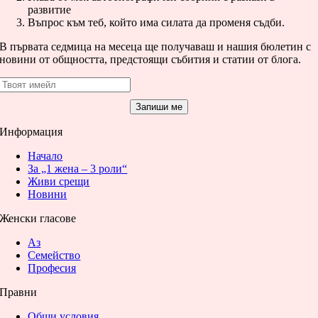
развитие
Въпрос към теб, който има силата да променя съдби.
В първата седмица на месеца ще получаваш и нашия бюлетин с
новини от общността, предстоящи събития и статии от блога.
Запиши ме
Информация
Начало
За „1 жена – 3 роли“
Живи срещи
Новини
Женски гласове
Аз
Семейство
Професия
Правни
Общи условия